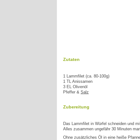
Zutaten
1 Lammfilet (ca. 80-100g)
1 TL Anissamen
3 EL Olivenöl
Pfeffer &
Salz
Zubereitung
Das Lammfilet in Würfel schneiden und mit
Alles zusammen ungefähr 30 Minuten mari
Ohne zusätzliches Öl in eine heiße Pfanne