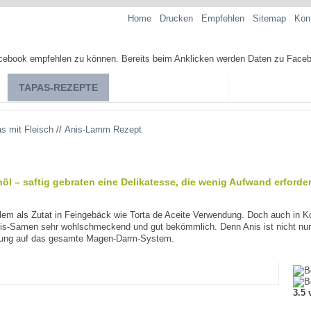
Home
Drucken
Empfehlen
Sitemap
Kon
TAPAS-REZEPTE
TAPAS-KOCHKURSE
SPANISCHE SP
 mit Fleisch
//
Anis-Lamm Rezept
l – saftig gebraten eine Delikatesse, die wenig Aufwand erforder
llem als Zutat in Feingebäck wie Torta de Aceite Verwendung. Doch auch in K
nis-Samen sehr wohlschmeckend und gut bekömmlich. Denn Anis ist nicht nur
rkung auf das gesamte Magen-Darm-System.
3.5 