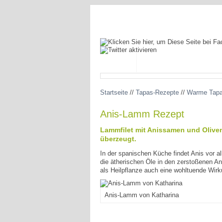
BLOG
SPANIEN ENTDECKEN
Startseite
//
Tapas-Rezepte
//
Warme Tapas
Anis-Lamm Rezept
Lammfilet mit Anissamen und Olivenö
überzeugt.
In der spanischen Küche findet Anis vor a
die ätherischen Öle in den zerstoßenen A
als Heilpflanze auch eine wohltuende Wi
Anis-Lamm von Katharina