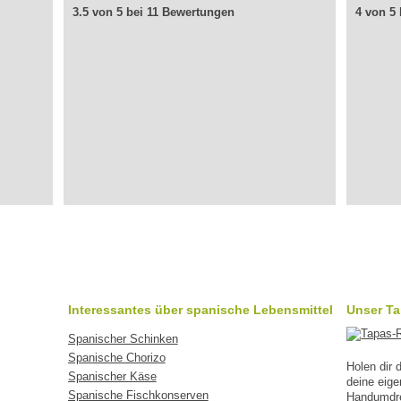
3.5 von 5 bei 11 Bewertungen
4 von 5
Interessantes über spanische Lebensmittel
Unser T
Spanischer Schinken
Spanische Chorizo
Holen dir
Spanischer Käse
deine eig
Spanische Fischkonserven
Handumdreh