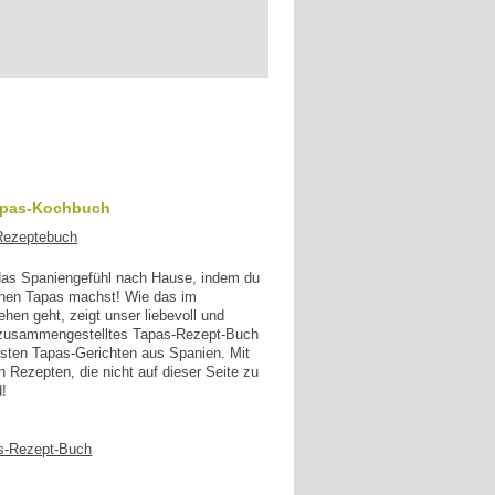
apas-Kochbuch
 das Spaniengefühl nach Hause, indem du
enen Tapas machst! Wie das im
en geht, zeigt unser liebevoll und
g zusammengestelltes Tapas-Rezept-Buch
esten Tapas-Gerichten aus Spanien. Mit
n Rezepten, die nicht auf dieser Seite zu
d!
s-Rezept-Buch