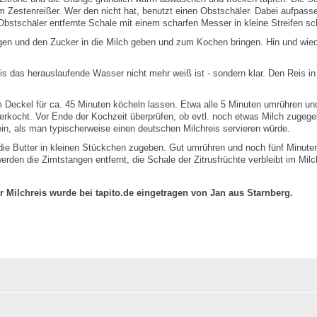
 Zestenreißer. Wer den nicht hat, benutzt einen Obstschäler. Dabei aufpasse
Obstschäler entfernte Schale mit einem scharfen Messer in kleine Streifen s
ngen und den Zucker in die Milch geben und zum Kochen bringen. Hin und wie
is das herauslaufende Wasser nicht mehr weiß ist - sondern klar. Den Reis i
 Deckel für ca. 45 Minuten köcheln lassen. Etwa alle 5 Minuten umrühren und 
berkocht. Vor Ende der Kochzeit überprüfen, ob evtl. noch etwas Milch zuge
sein, als man typischerweise einen deutschen Milchreis servieren würde.
ie Butter in kleinen Stückchen zugeben. Gut umrühren und noch fünf Minuten
rden die Zimtstangen entfernt, die Schale der Zitrusfrüchte verbleibt im Milc
r Milchreis wurde bei tapito.de eingetragen von Jan aus Starnberg.