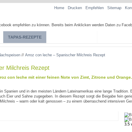
Home
Drucken
Empfehlen
Sitemap
Kon
TAPAS-REZEPTE
TAPAS-KOCHKURSE
SPANISCHE SP
Nachspeisen
//
Arroz con leche – Spanischer Milchreis Rezept
er Milchreis Rezept
rroz con leche mit einer feinen Note von Zimt, Zitrone und Orange.
 in Spanien und in den meisten Ländern Lateinamerikas eine lange Tradition. 
ch Eier und Sahne zugegeben. In diesem Rezept sorgt die Beigabe fein geri
en Milchreis – warm oder kalt genossen – zu einem überraschend intensiven 
3.5 