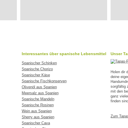
Interessantes über spanische Lebensmittel
Unser T
Spanischer Schinken
Spanische Chorizo
Holen dir
Spanischer Käse
deine eig
Spanische Fischkonserven
Handumdreh
sorgfälti
Olivenöl aus Spanien
mit den b
Meersalz aus Spanien
ganz viele
Spanische Mandeln
finden sin
Spanische Rosinen
Wein aus Spanien
Zum Tapa
Sherry aus Spanien
Spanischer Cava