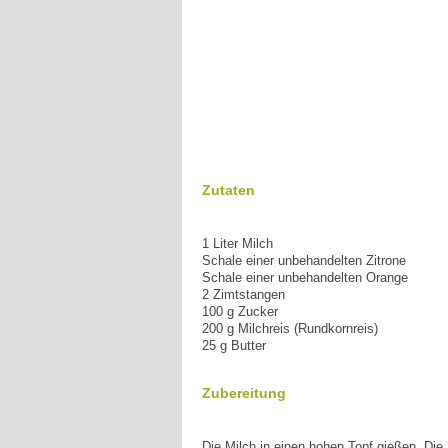
Zutaten
1 Liter Milch
Schale einer unbehandelten Zitrone
Schale einer unbehandelten Orange
2 Zimtstangen
100 g Zucker
200 g Milchreis (Rundkornreis)
25 g Butter
Zubereitung
Die Milch in einen hohen Topf gießen. Die