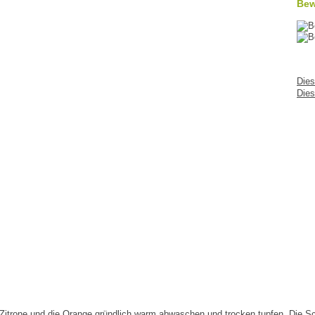
Bew
Dies
Dies
 Zitrone und die Orange gründlich warm abwaschen und trocken tupfen. Die Sc