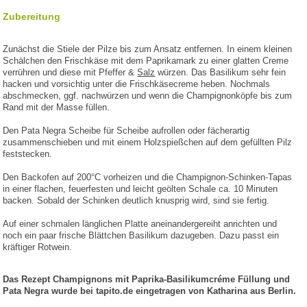
Zubereitung
Zunächst die Stiele der Pilze bis zum Ansatz entfernen. In einem kleinen
Schälchen den Frischkäse mit dem Paprikamark zu einer glatten Creme
verrühren und diese mit Pfeffer &
Salz
würzen. Das Basilikum sehr fein
hacken und vorsichtig unter die Frischkäsecreme heben. Nochmals
abschmecken, ggf. nachwürzen und wenn die Champignonköpfe bis zum
Rand mit der Masse füllen.
Den Pata Negra Scheibe für Scheibe aufrollen oder fächerartig
zusammenschieben und mit einem Holzspießchen auf dem gefüllten Pilz
feststecken.
Den Backofen auf 200°C vorheizen und die Champignon-Schinken-Tapas
in einer flachen, feuerfesten und leicht geölten Schale ca. 10 Minuten
backen. Sobald der Schinken deutlich knusprig wird, sind sie fertig.
Auf einer schmalen länglichen Platte aneinandergereiht anrichten und
noch ein paar frische Blättchen Basilikum dazugeben. Dazu passt ein
kräftiger Rotwein.
Das Rezept Champignons mit Paprika-Basilikumcréme Füllung und
Pata Negra wurde bei tapito.de eingetragen von Katharina aus Berlin.