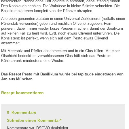
beschichten Pfanne ohne Fett goldbraun anrösten, dabei ständig rühren.
Den Knoblauch schälen. Die Walnüsse in kleine Stücke schneiden. Die
Basilikumblättchen komplett von der Pflanze abzupfen.
Alle eben genannten Zutaten in einen Universal-Zerkleinerer (notfalls einen
Pürierstab verwenden) geben und reichlich Olivenöl zugeben. Fein
pürieren, dabei immer wieder kurze Pausen machen, damit der Basilikum
auf keinen Fall zu heiß wird. Evtl. noch etwas Olivenöl unterrühren. Die
Konsistenz ist perfekt, wenn sich auf dem Pesto etwas Olivenöl
ansammelt.
Mit Meersalz und Pfeffer abschmecken und in ein Glas füllen. Mit einer
Ölschicht bedeckt im verschlossenen Glas hält sich das Pesto im
Kühlschrank mindestens eine Woche.
Das Rezept Pesto mit Basilikum wurde bei tapito.de eingetragen von
Jan aus München.
Rezept kommentieren
0 Kommentare
Schreibe einen Kommentar*
Kommentare wg. DSGVO deaktiviert