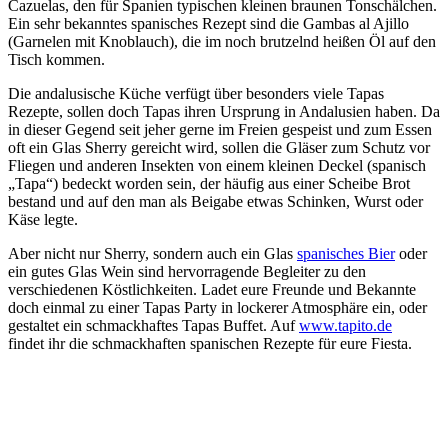
Cazuelas, den für Spanien typischen kleinen braunen Tonschälchen.
Ein sehr bekanntes spanisches Rezept sind die Gambas al Ajillo
(Garnelen mit Knoblauch), die im noch brutzelnd heißen Öl auf den
Tisch kommen.
Die andalusische Küche verfügt über besonders viele Tapas
Rezepte, sollen doch Tapas ihren Ursprung in Andalusien haben. Da
in dieser Gegend seit jeher gerne im Freien gespeist und zum Essen
oft ein Glas Sherry gereicht wird, sollen die Gläser zum Schutz vor
Fliegen und anderen Insekten von einem kleinen Deckel (spanisch
„Tapa“) bedeckt worden sein, der häufig aus einer Scheibe Brot
bestand und auf den man als Beigabe etwas Schinken, Wurst oder
Käse legte.
Aber nicht nur Sherry, sondern auch ein Glas
spanisches Bier
oder
ein gutes Glas Wein sind hervorragende Begleiter zu den
verschiedenen Köstlichkeiten. Ladet eure Freunde und Bekannte
doch einmal zu einer Tapas Party in lockerer Atmosphäre ein, oder
gestaltet ein schmackhaftes Tapas Buffet. Auf
www.tapito.de
findet ihr die schmackhaften spanischen Rezepte für eure Fiesta.