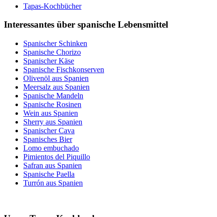
Tapas-Kochbücher
Interessantes über spanische Lebensmittel
Spanischer Schinken
Spanische Chorizo
Spanischer Käse
Spanische Fischkonserven
Olivenöl aus Spanien
Meersalz aus Spanien
Spanische Mandeln
Spanische Rosinen
Wein aus Spanien
Sherry aus Spanien
Spanischer Cava
Spanisches Bier
Lomo embuchado
Pimientos del Piquillo
Safran aus Spanien
Spanische Paella
Turrón aus Spanien