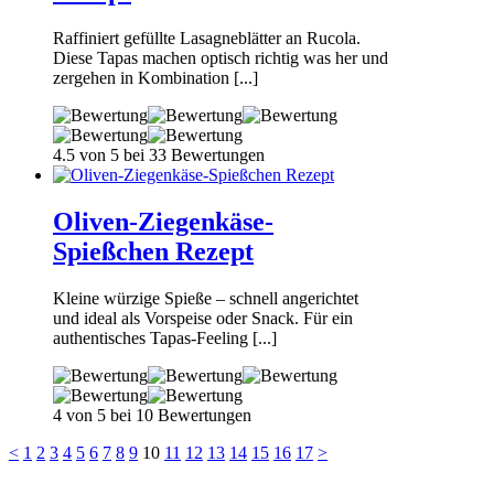
Raffiniert gefüllte Lasagneblätter an Rucola.
Diese Tapas machen optisch richtig was her und
zergehen in Kombination [...]
4.5 von 5 bei 33 Bewertungen
Oliven-Ziegenkäse-
Spießchen Rezept
Kleine würzige Spieße – schnell angerichtet
und ideal als Vorspeise oder Snack. Für ein
authentisches Tapas-Feeling [...]
4 von 5 bei 10 Bewertungen
<
1
2
3
4
5
6
7
8
9
10
11
12
13
14
15
16
17
>