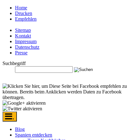
Home
Drucken
Empfehlen
Sitemap
Kontakt
Impressum
Datenschutz
Presse
Suchbegriff
.
Blog
Spanien entdecken