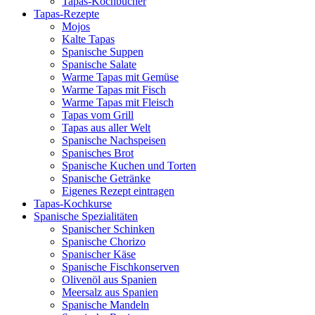
Tapas-Kochbücher
Tapas-Rezepte
Mojos
Kalte Tapas
Spanische Suppen
Spanische Salate
Warme Tapas mit Gemüse
Warme Tapas mit Fisch
Warme Tapas mit Fleisch
Tapas vom Grill
Tapas aus aller Welt
Spanische Nachspeisen
Spanisches Brot
Spanische Kuchen und Torten
Spanische Getränke
Eigenes Rezept eintragen
Tapas-Kochkurse
Spanische Spezialitäten
Spanischer Schinken
Spanische Chorizo
Spanischer Käse
Spanische Fischkonserven
Olivenöl aus Spanien
Meersalz aus Spanien
Spanische Mandeln