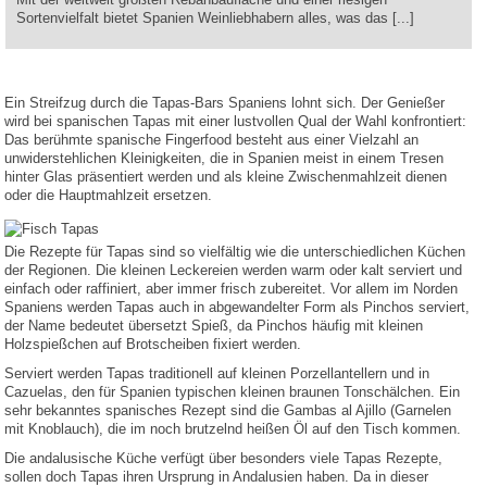
Sortenvielfalt bietet Spanien Weinliebhabern alles, was das [...]
Ein Streifzug durch die Tapas-Bars Spaniens lohnt sich. Der Genießer
wird bei spanischen Tapas mit einer lustvollen Qual der Wahl konfrontiert:
Das berühmte spanische Fingerfood besteht aus einer Vielzahl an
unwiderstehlichen Kleinigkeiten, die in Spanien meist in einem Tresen
hinter Glas präsentiert werden und als kleine Zwischenmahlzeit dienen
oder die Hauptmahlzeit ersetzen.
Die Rezepte für Tapas sind so vielfältig wie die unterschiedlichen Küchen
der Regionen. Die kleinen Leckereien werden warm oder kalt serviert und
einfach oder raffiniert, aber immer frisch zubereitet. Vor allem im Norden
Spaniens werden Tapas auch in abgewandelter Form als Pinchos serviert,
der Name bedeutet übersetzt Spieß, da Pinchos häufig mit kleinen
Holzspießchen auf Brotscheiben fixiert werden.
Serviert werden Tapas traditionell auf kleinen Porzellantellern und in
Cazuelas, den für Spanien typischen kleinen braunen Tonschälchen. Ein
sehr bekanntes spanisches Rezept sind die Gambas al Ajillo (Garnelen
mit Knoblauch), die im noch brutzelnd heißen Öl auf den Tisch kommen.
Die andalusische Küche verfügt über besonders viele Tapas Rezepte,
sollen doch Tapas ihren Ursprung in Andalusien haben. Da in dieser