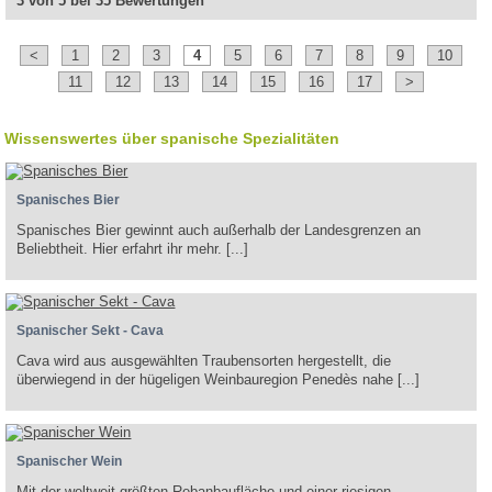
3 von 5 bei 35 Bewertungen
<
1
2
3
4
5
6
7
8
9
10
11
12
13
14
15
16
17
>
Wissenswertes über spanische Spezialitäten
Spanisches Bier
Spanisches Bier gewinnt auch außerhalb der Landesgrenzen an
Beliebtheit. Hier erfahrt ihr mehr. [...]
Spanischer Sekt - Cava
Cava wird aus ausgewählten Traubensorten hergestellt, die
überwiegend in der hügeligen Weinbauregion Penedès nahe [...]
Spanischer Wein
Mit der weltweit größten Rebanbaufläche und einer riesigen