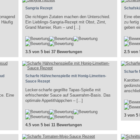
Sangria Rezept
Schafskä
orragend
Die richtigen Zutaten machen den Unterschied.
Eine ebe
. Häufig
Ein Lieblings-Sangria-Rezept mit Obst, Zimt,
zu ferti
Grand Marnier, Rum – und [...]
geben ein
3.5 von 5 bei 37 Bewertungen
2.5 von
Scharfe
sud
Scharfe Hähnchenspieße mit Honig-Limetten-
Karotten
Sauce Rezept
gedünste
Lecker-scharfe gegrillte Tapas-Spieße mit
anschlie
ce. Eine
erfrischender Sauce auf Sauerrahm-Basis. Das
optimale Appetithäppchen – [...]
3 von 5
4.5 von 5 bei 11 Bewertungen