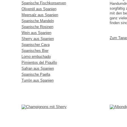
Spanische Fischkonserven
Handumdreh
sorgfälti
Olivenöl aus Spanien
mit den b
Meersalz aus Spanien
ganz viele
Spanische Mandeln
finden sin
Spanische Rosinen
Wein aus Spanien
Zum Tapa
Sherry aus Spanien
Spanischer Cava
Spanisches Bier
Lomo embuchado
Pimientos del Piquillo
Safran aus Spanien
Spanische Paella
Turrón aus Spanien