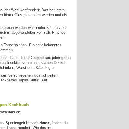
ual der Wahl konfrontiert: Das berühmte
n hinter Glas präsentiert werden und als
eckereien werden warm oder kalt serviert
 auch in abgewandelter Form als Pinchos
den.
unen Tonschälchen. Ein sehr bekanntes
 kommen.
ben. Da in dieser Gegend seit jeher gerne
eren Insekten von einem kleinen Deckel
Schinken, Wurst oder Käse legte.
 den verschiedenen Köstlichkeiten.
mackhaftes Tapas Buffet. Auf
apas-Kochbuch
 das Spaniengefühl nach Hause, indem du
enen Tapas machst! Wie das im