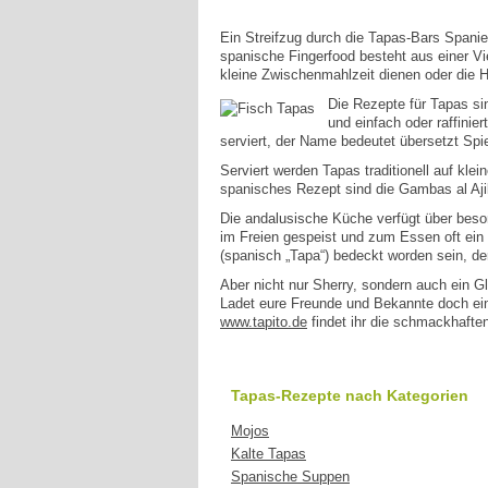
Ein Streifzug durch die Tapas-Bars Spanie
spanische Fingerfood besteht aus einer Vie
kleine Zwischenmahlzeit dienen oder die 
Die Rezepte für Tapas sin
und einfach oder raffini
serviert, der Name bedeutet übersetzt Spi
Serviert werden Tapas traditionell auf kle
spanisches Rezept sind die Gambas al Aji
Die andalusische Küche verfügt über beson
im Freien gespeist und zum Essen oft ein 
(spanisch „Tapa“) bedeckt worden sein, d
Aber nicht nur Sherry, sondern auch ein G
Ladet eure Freunde und Bekannte doch einm
www.tapito.de
findet ihr die schmackhafte
Tapas-Rezepte nach Kategorien
Mojos
Kalte Tapas
Spanische Suppen