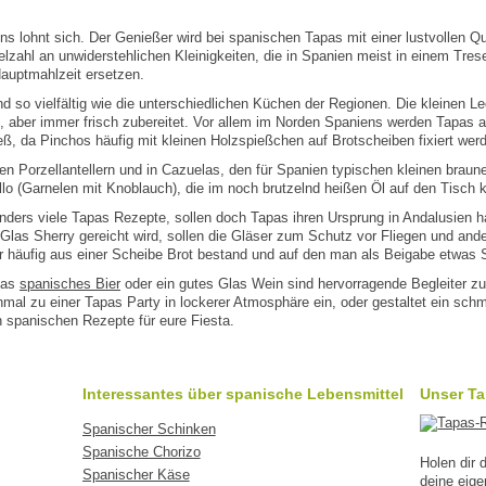
ns lohnt sich. Der Genießer wird bei spanischen Tapas mit einer lustvollen Q
lzahl an unwiderstehlichen Kleinigkeiten, die in Spanien meist in einem Trese
Hauptmahlzeit ersetzen.
d so vielfältig wie die unterschiedlichen Küchen der Regionen. Die kleinen L
ert, aber immer frisch zubereitet. Vor allem im Norden Spaniens werden Tapas
eß, da Pinchos häufig mit kleinen Holzspießchen auf Brotscheiben fixiert wer
inen Porzellantellern und in Cazuelas, den für Spanien typischen kleinen bra
llo (Garnelen mit Knoblauch), die im noch brutzelnd heißen Öl auf den Tisch
ders viele Tapas Rezepte, sollen doch Tapas ihren Ursprung in Andalusien ha
Glas Sherry gereicht wird, sollen die Gläser zum Schutz vor Fliegen und and
er häufig aus einer Scheibe Brot bestand und auf den man als Beigabe etwas 
las
spanisches Bier
oder ein gutes Glas Wein sind hervorragende Begleiter zu
al zu einer Tapas Party in lockerer Atmosphäre ein, oder gestaltet ein sch
n spanischen Rezepte für eure Fiesta.
Interessantes über spanische Lebensmittel
Unser T
Spanischer Schinken
Spanische Chorizo
Holen dir
Spanischer Käse
deine eig