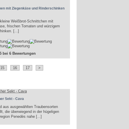
hen mit Ziegenkäse und Rinderschinken
 kleine Weißbrot-Schnittchen mit
se, frischen Tomaten und würzigem
inken. [...]
 5 bei 6 Bewertungen
15
16
17
>
er Sekt - Cava
d aus ausgewählten Traubensorten
llt, die überwiegend in der hügeligen
egion Penedès nahe [...]