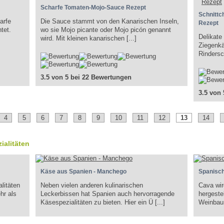
Scharfe Tomaten-Mojo-Sauce Rezept
Schnittc
arfe
Die Sauce stammt von den Kanarischen Inseln,
Rezept
tet.
wo sie Mojo picante oder Mojo picón genannt
Delikate
wird. Mit kleinen kanarischen [...]
Ziegenkä
Rindersch
3.5 von 5 bei 22 Bewertungen
3.5 von
4
5
6
7
8
9
10
11
12
13
14
ialitäten
Käse aus Spanien - Manchego
Spanisch
litäten
Neben vielen anderen kulinarischen
Cava wir
hr als
Leckerbissen hat Spanien auch hervorragende
hergeste
Käsespezialitäten zu bieten. Hier ein Ü [...]
Weinbaur