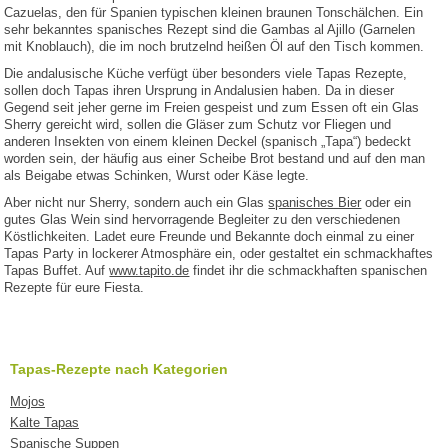
Cazuelas, den für Spanien typischen kleinen braunen Tonschälchen. Ein
sehr bekanntes spanisches Rezept sind die Gambas al Ajillo (Garnelen
mit Knoblauch), die im noch brutzelnd heißen Öl auf den Tisch kommen.
Die andalusische Küche verfügt über besonders viele Tapas Rezepte,
sollen doch Tapas ihren Ursprung in Andalusien haben. Da in dieser
Gegend seit jeher gerne im Freien gespeist und zum Essen oft ein Glas
Sherry gereicht wird, sollen die Gläser zum Schutz vor Fliegen und
anderen Insekten von einem kleinen Deckel (spanisch „Tapa“) bedeckt
worden sein, der häufig aus einer Scheibe Brot bestand und auf den man
als Beigabe etwas Schinken, Wurst oder Käse legte.
Aber nicht nur Sherry, sondern auch ein Glas
spanisches Bier
oder ein
gutes Glas Wein sind hervorragende Begleiter zu den verschiedenen
Köstlichkeiten. Ladet eure Freunde und Bekannte doch einmal zu einer
Tapas Party in lockerer Atmosphäre ein, oder gestaltet ein schmackhaftes
Tapas Buffet. Auf
www.tapito.de
findet ihr die schmackhaften spanischen
Rezepte für eure Fiesta.
Tapas-Rezepte nach Kategorien
Mojos
Kalte Tapas
Spanische Suppen