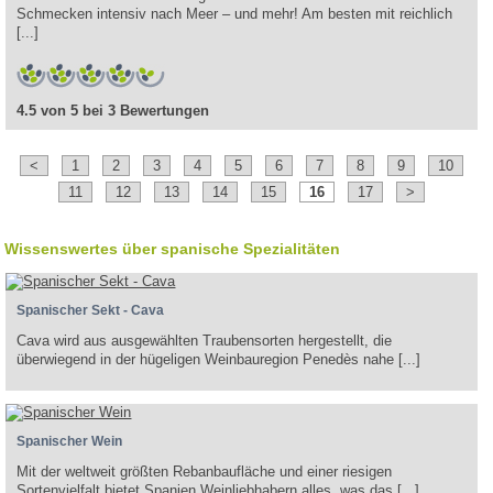
Schmecken intensiv nach Meer – und mehr! Am besten mit reichlich
[...]
4.5 von 5 bei 3 Bewertungen
<
1
2
3
4
5
6
7
8
9
10
11
12
13
14
15
16
17
>
Wissenswertes über spanische Spezialitäten
Spanischer Sekt - Cava
Cava wird aus ausgewählten Traubensorten hergestellt, die
überwiegend in der hügeligen Weinbauregion Penedès nahe [...]
Spanischer Wein
Mit der weltweit größten Rebanbaufläche und einer riesigen
Sortenvielfalt bietet Spanien Weinliebhabern alles, was das [...]