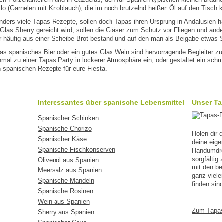
llo (Garnelen mit Knoblauch), die im noch brutzelnd heißen Öl auf den Tisch
ders viele Tapas Rezepte, sollen doch Tapas ihren Ursprung in Andalusien ha
Glas Sherry gereicht wird, sollen die Gläser zum Schutz vor Fliegen und and
er häufig aus einer Scheibe Brot bestand und auf den man als Beigabe etwas 
las
spanisches Bier
oder ein gutes Glas Wein sind hervorragende Begleiter zu
al zu einer Tapas Party in lockerer Atmosphäre ein, oder gestaltet ein sch
n spanischen Rezepte für eure Fiesta.
Interessantes über spanische Lebensmittel
Unser T
Spanischer Schinken
Spanische Chorizo
Holen dir
Spanischer Käse
deine eig
Spanische Fischkonserven
Handumdreh
sorgfälti
Olivenöl aus Spanien
mit den b
Meersalz aus Spanien
ganz viele
Spanische Mandeln
finden sin
Spanische Rosinen
Wein aus Spanien
Zum Tapa
Sherry aus Spanien