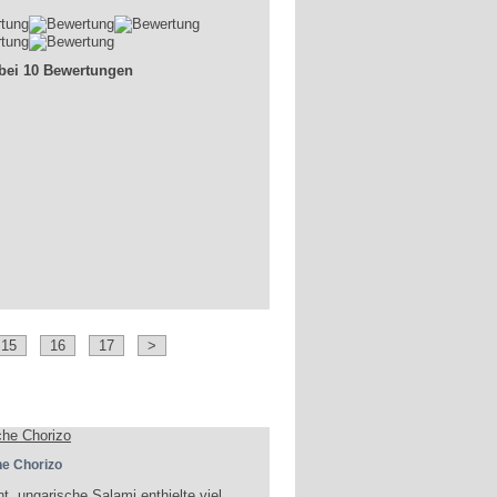
 bei 10 Bewertungen
15
16
17
>
e Chorizo
t, ungarische Salami enthielte viel