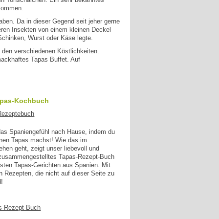
 kommen.
ben. Da in dieser Gegend seit jeher gerne
eren Insekten von einem kleinen Deckel
Schinken, Wurst oder Käse legte.
 den verschiedenen Köstlichkeiten.
mackhaftes Tapas Buffet. Auf
apas-Kochbuch
 das Spaniengefühl nach Hause, indem du
enen Tapas machst! Wie das im
en geht, zeigt unser liebevoll und
g zusammengestelltes Tapas-Rezept-Buch
esten Tapas-Gerichten aus Spanien. Mit
n Rezepten, die nicht auf dieser Seite zu
d!
s-Rezept-Buch