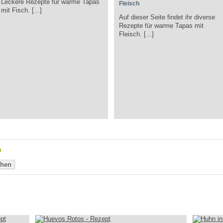
Leckere Rezepte für warme Tapas
Fleisch
mit Fisch. [...]
Auf dieser Seite findet ihr diverse
Rezepte für warme Tapas mit
Fleisch. [...]
n
hen