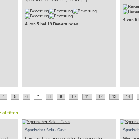
4 von 5
4 von 5 bei 19 Bewertungen
4
5
6
7
8
9
10
11
12
13
14
ialitäten
Spanischer Sekt - Cava
Spanisch
e und
Cava wird aus ausgewählten Traubensorten
Wer mein