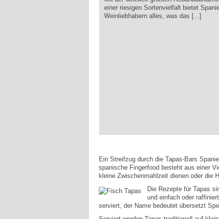
einer riesigen Sortenvielfalt bietet Spani
Weinliebhabern alles, was das [...]
Ein Streifzug durch die Tapas-Bars Spanie
spanische Fingerfood besteht aus einer Vie
kleine Zwischenmahlzeit dienen oder die 
Die Rezepte für Tapas sin
und einfach oder raffini
serviert, der Name bedeutet übersetzt Spi
Serviert werden Tapas traditionell auf kle