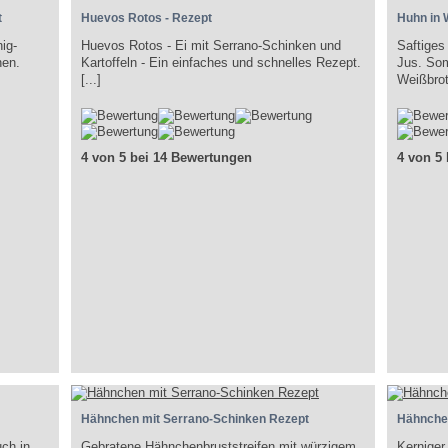
t
Huevos Rotos - Rezept
Huhn in 
ig-
Huevos Rotos - Ei mit Serrano-Schinken und
Saftiges
nen.
Kartoffeln - Ein einfaches und schnelles Rezept.
Jus. Som
[...]
Weißbrot
4 von 5 bei 14 Bewertungen
4 von 5
Hähnchen mit Serrano-Schinken Rezept
Hähnche
ch in
Gebratene Hähnchenbruststreifen mit würzigem
Kerniger