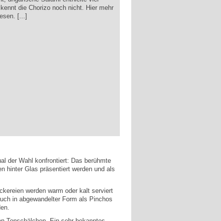
 kennt die Chorizo noch nicht. Hier mehr
esen. [...]
ual der Wahl konfrontiert: Das berühmte
n hinter Glas präsentiert werden und als
eckereien werden warm oder kalt serviert
 auch in abgewandelter Form als Pinchos
den.
unen Tonschälchen. Ein sehr bekanntes