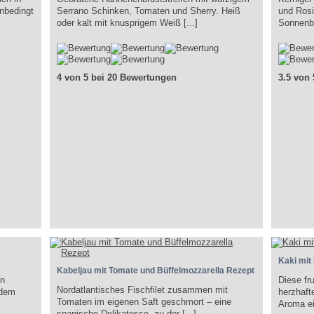
nbedingt
Serrano Schinken, Tomaten und Sherry. Heiß
und Rosi
oder kalt mit knusprigem Weiß [...]
Sonnenbl
4 von 5 bei 20 Bewertungen
3.5 von
Kaki mit
Kabeljau mit Tomate und Büffelmozzarella Rezept
in
Diese fr
Nordatlantisches Fischfilet zusammen mit
 dem
herzhaf
Tomaten im eigenen Saft geschmort – eine
Aroma ei
spanische Delikatesse, zu der [...]