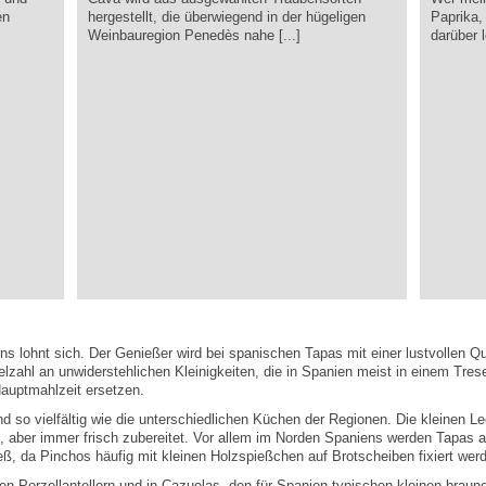
en
hergestellt, die überwiegend in der hügeligen
Paprika,
Weinbauregion Penedès nahe [...]
darüber l
ns lohnt sich. Der Genießer wird bei spanischen Tapas mit einer lustvollen Q
lzahl an unwiderstehlichen Kleinigkeiten, die in Spanien meist in einem Trese
Hauptmahlzeit ersetzen.
d so vielfältig wie die unterschiedlichen Küchen der Regionen. Die kleinen L
ert, aber immer frisch zubereitet. Vor allem im Norden Spaniens werden Tapas
eß, da Pinchos häufig mit kleinen Holzspießchen auf Brotscheiben fixiert wer
inen Porzellantellern und in Cazuelas, den für Spanien typischen kleinen bra