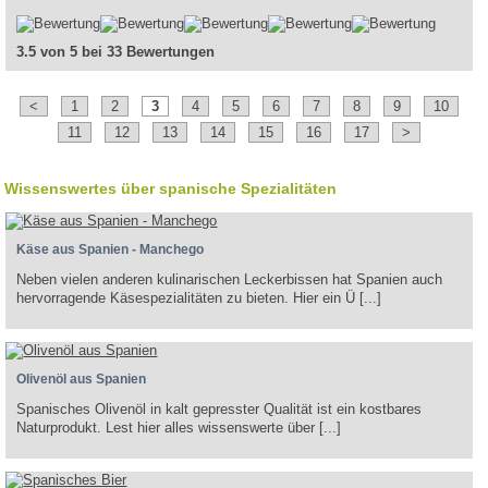
3.5 von 5 bei 33 Bewertungen
<
1
2
3
4
5
6
7
8
9
10
11
12
13
14
15
16
17
>
Wissenswertes über spanische Spezialitäten
Käse aus Spanien - Manchego
Neben vielen anderen kulinarischen Leckerbissen hat Spanien auch
hervorragende Käsespezialitäten zu bieten. Hier ein Ü [...]
Olivenöl aus Spanien
Spanisches Olivenöl in kalt gepresster Qualität ist ein kostbares
Naturprodukt. Lest hier alles wissenswerte über [...]