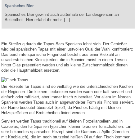
Spanisches Bier
Spanisches Bier gewinnt auch außerhalb der Landesgrenzen an
Beliebtheit. Hier erfahrt ihr mehr. [...]
Ein Streifzug durch die Tapas-Bars Spaniens lohnt sich. Der Genießer
wird bei spanischen Tapas mit einer lustvollen Qual der Wahl konfrontiert:
Das berühmte spanische Fingerfood besteht aus einer Vielzahl an
unwiderstehlichen Kleinigkeiten, die in Spanien meist in einem Tresen
hinter Glas präsentiert werden und als kleine Zwischenmahlzeit dienen
oder die Hauptmahlzeit ersetzen.
Die Rezepte für Tapas sind so vielfältig wie die unterschiedlichen Küchen
der Regionen. Die kleinen Leckereien werden warm oder kalt serviert und
einfach oder raffiniert, aber immer frisch zubereitet. Vor allem im Norden
Spaniens werden Tapas auch in abgewandelter Form als Pinchos serviert,
der Name bedeutet übersetzt Spieß, da Pinchos häufig mit kleinen
Holzspießchen auf Brotscheiben fixiert werden.
Serviert werden Tapas traditionell auf kleinen Porzellantellern und in
Cazuelas, den für Spanien typischen kleinen braunen Tonschälchen. Ein
sehr bekanntes spanisches Rezept sind die Gambas al Ajillo (Garnelen
mit Knoblauch), die im noch brutzelnd heißen Öl auf den Tisch kommen.