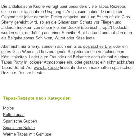
Die andalusische Küche verfügt über besonders viele Tapas Rezepte,
sollen doch Tapas ihren Ursprung in Andalusien haben. Da in dieser
Gegend seit jeher gerne im Freien gespeist und zum Essen oft ein Glas
Sherry gereicht wird, sollen die Gläser zum Schutz vor Fliegen und
anderen Insekten von einem kleinen Deckel (spanisch „Tapa“) bedeckt
worden sein, der häufig aus einer Scheibe Brot bestand und auf den man
als Beigabe etwas Schinken, Wurst oder Käse legte.
Aber nicht nur Sherry, sondern auch ein Glas
spanisches Bier
oder ein
gutes Glas Wein sind hervorragende Begleiter zu den verschiedenen
Köstlichkeiten. Ladet eure Freunde und Bekannte doch einmal zu einer
Tapas Party in lockerer Atmosphäre ein, oder gestaltet ein schmackhaftes
Tapas Buffet. Auf
www.tapito.de
findet ihr die schmackhaften spanischen
Rezepte für eure Fiesta.
Tapas-Rezepte nach Kategorien
Mojos
Kalte Tapas
Spanische Suppen
Spanische Salate
Warme Tapas mit Gemüse